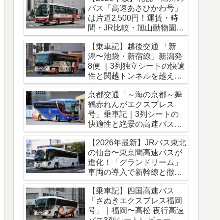
バス「高速あさひかわ号」
は片道2,500円！運賃・時
間・JR比較・旭山動物園ア
クセス完全ガイド
【乗車記】越後交通 「新
潟〜池袋・新宿線」新潟発
8便 ｜3列独立シートの快適
性と関越トンネルを越える
冬のバス旅
京都交通「～海の京都～舞
鶴赤れんがエクスプレス
号」乗車記｜3列シートの
快適性と絶景の高速バス車
窓をレポート
【2026年最新】JRバス東北
の仙台〜東京間高速バスが
進化！「グランドリーム」
車両の導入で新幹線と徹底
比較
【乗車記】四国高速バス
「さぬきエクスプレス福岡
号」｜福岡〜高松 夜行高速