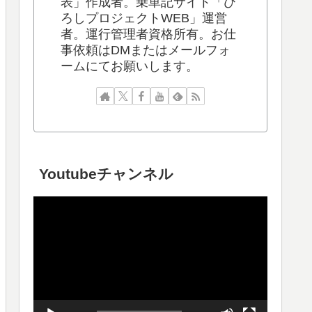
表」作成者。乗車記サイト「ひ
ろしプロジェクトWEB」運営
者。運行管理者資格所有。お仕
事依頼はDMまたはメールフォ
ームにてお願いします。
Youtubeチャンネル
動
画
プ
レ
ー