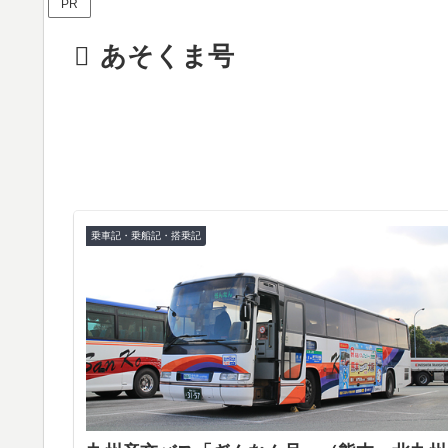
PR
あそくま号
乗車記・乗船記・搭乗記