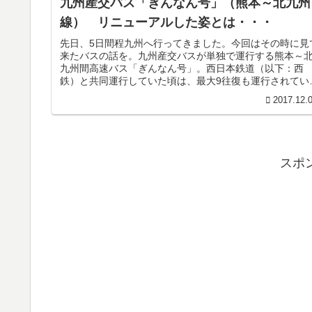
九州産交バス「ぎんなん号」（熊本～北九州
線） リニューアルした姿とは・・・
先日、5日間程九州へ行ってきました。今回はその時に見
来たバスの話を。九州産交バスが単独で運行する熊本～
九州間高速バス「ぎんなん号」。西日本鉄道（以下：西
鉄）と共同運行していた頃は、最大9往復も運行されてい
したが、2010年に西鉄が運行...
2017.12.
スポ