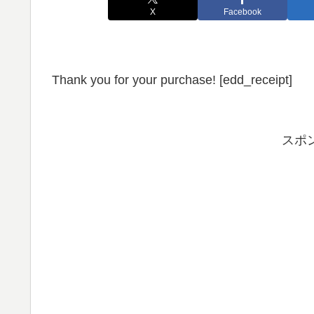
X
Facebook
Thank you for your purchase! [edd_receipt]
スポ