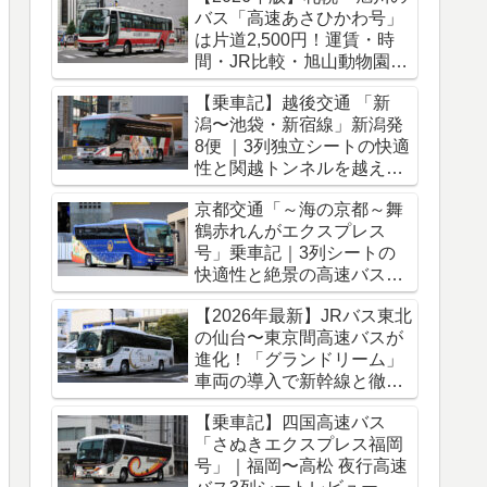
バス「高速あさひかわ号」
は片道2,500円！運賃・時
間・JR比較・旭山動物園ア
クセス完全ガイド
【乗車記】越後交通 「新
潟〜池袋・新宿線」新潟発
8便 ｜3列独立シートの快適
性と関越トンネルを越える
冬のバス旅
京都交通「～海の京都～舞
鶴赤れんがエクスプレス
号」乗車記｜3列シートの
快適性と絶景の高速バス車
窓をレポート
【2026年最新】JRバス東北
の仙台〜東京間高速バスが
進化！「グランドリーム」
車両の導入で新幹線と徹底
比較
【乗車記】四国高速バス
「さぬきエクスプレス福岡
号」｜福岡〜高松 夜行高速