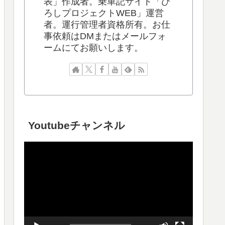
表」作成者。乗車記サイト「ひ
ろしプロジェクトWEB」運営
者。運行管理者資格所有。お仕
事依頼はDMまたはメールフォ
ームにてお願いします。
Youtubeチャンネル
動
画
プ
レ
ー